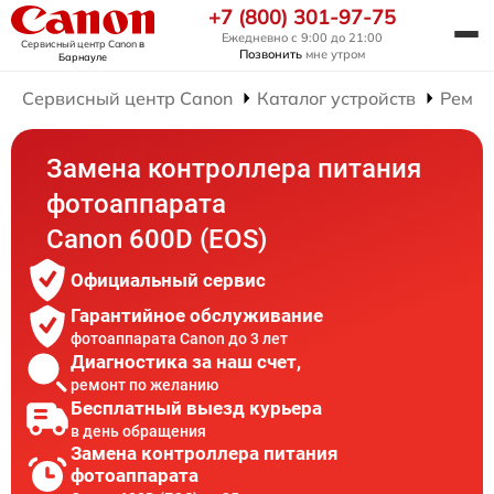
+7 (800) 301-97-75
Ежедневно с 9:00 до 21:00
Сервисный центр Canon
в
Позвонить
мне утром
Барнауле
Сервисный центр Canon
Каталог устройств
Ремон
Замена контроллера питания
фотоаппарата
Canon 600D (EOS)
Официальный сервис
Гарантийное обслуживание
фотоаппарата Canon до 3 лет
Диагностика за наш счет,
ремонт по желанию
Бесплатный выезд курьера
в день обращения
Замена контроллера питания
фотоаппарата