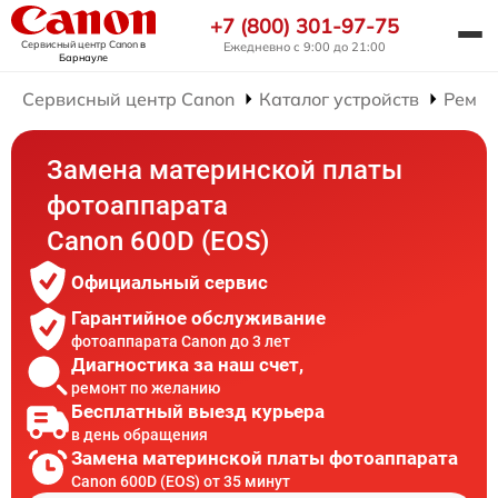
+7 (800) 301-97-75
Сервисный центр Canon
в
Ежедневно с 9:00 до 21:00
Барнауле
Сервисный центр Canon
Каталог устройств
Ремон
Замена материнской платы
фотоаппарата
Canon 600D (EOS)
Официальный сервис
Гарантийное обслуживание
фотоаппарата Canon до 3 лет
Диагностика за наш счет,
ремонт по желанию
Бесплатный выезд курьера
в день обращения
Замена материнской платы фотоаппарата
Canon 600D (EOS) от 35 минут