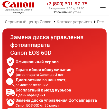
+7 (800) 301-97-75
Ежедневно с 9:00 до 21:00
Сервисный центр Canon
в
Позвонить
мне утром
Барнауле
Сервисный центр Canon
Каталог устройств
Ремон
Замена диска управления
фотоаппарата
Canon EOS 60D
Официальный сервис
Гарантийное обслуживание
фотоаппарата Canon до 3 лет
Диагностика за наш счет,
ремонт по желанию
Бесплатный выезд курьера
в день обращения
Замена диска управления фотоаппарата
Canon EOS 60D от 35 минут