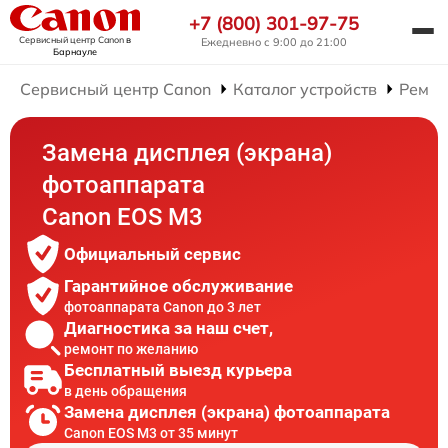
+7 (800) 301-97-75
Сервисный центр Canon
в
Ежедневно с 9:00 до 21:00
Барнауле
Сервисный центр Canon
Каталог устройств
Ремон
Замена дисплея (экрана)
фотоаппарата
Canon EOS M3
Официальный сервис
Гарантийное обслуживание
фотоаппарата Canon до 3 лет
Диагностика за наш счет,
ремонт по желанию
Бесплатный выезд курьера
в день обращения
Замена дисплея (экрана) фотоаппарата
Canon EOS M3 от 35 минут