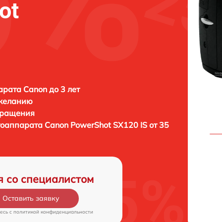
ot
рата Canon до 3 лет
 желанию
бращения
тоаппарата
Canon PowerShot SX120 IS от 35
я со специалистом
Оставить заявку
есь c
политикой конфиденциальности