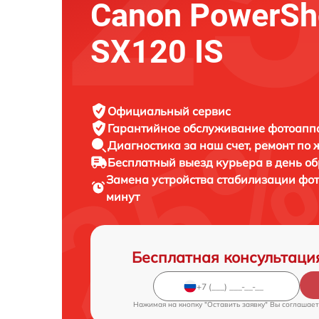
Canon PowerSh
SX120 IS
Официальный сервис
Гарантийное обслуживание
фотоаппа
Диагностика за наш счет,
ремонт по
Бесплатный выезд курьера
в день о
Замена устройства стабилизации фо
минут
Бесплатная консультаци
Нажимая на кнопку "Оставить заявку" Вы соглашает