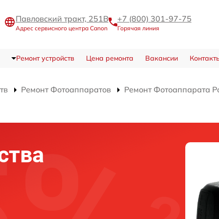
Павловский тракт, 251В
+7 (800) 301-97-75
Адрес сервисного центра Canon
Горячая линия
Ремонт устройств
Цена ремонта
Вакансии
Контакт
тв
Ремонт Фотоаппаратов
Ремонт Фотоаппарата Po
ства