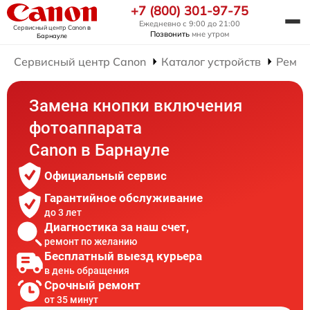
+7 (800) 301-97-75
Ежедневно с 9:00 до 21:00
Сервисный центр Canon
в
Позвонить
мне утром
Барнауле
Сервисный центр Canon
Каталог устройств
Ремон
Замена кнопки включения
фотоаппарата
Canon в Барнауле
Официальный сервис
Гарантийное обслуживание
до 3 лет
Диагностика за наш счет,
ремонт по желанию
Бесплатный выезд курьера
в день обращения
Срочный ремонт
от 35 минут