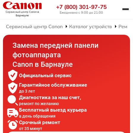
+7 (800) 301-97-75
Сервисный центр Canon
в
Ежедневно с 9:00 до 21:00
Барнауле
Сервисный центр Canon
Каталог устройств
Ремон
Замена передней панели
фотоаппарата
Canon в Барнауле
Официальный сервис
Гарантийное обслуживание
до 3 лет
Диагностика за наш счет,
ремонт по желанию
Бесплатный выезд курьера
в день обращения
Срочный ремонт
от 35 минут