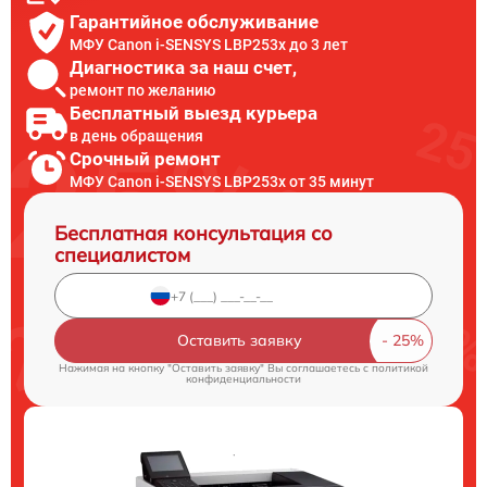
Гарантийное обслуживание
МФУ Canon i-SENSYS LBP253x до 3 лет
Диагностика за наш счет,
ремонт по желанию
Бесплатный выезд курьера
в день обращения
Срочный ремонт
МФУ Canon i-SENSYS LBP253x от 35 минут
Бесплатная консультация со
специалистом
Оставить заявку
Нажимая на кнопку "Оставить заявку" Вы соглашаетесь c
политикой
конфиденциальности