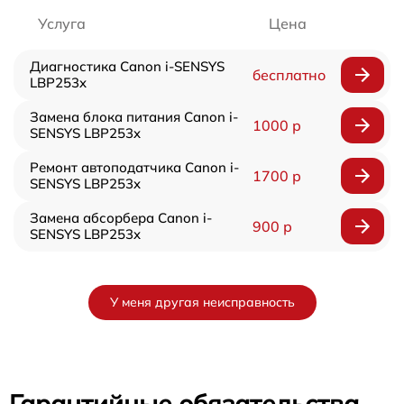
Услуга
Цена
Диагностика Canon i-SENSYS
бесплатно
LBP253x
Замена блока питания Canon i-
1000 р
SENSYS LBP253x
Ремонт автоподатчика Canon i-
1700 р
SENSYS LBP253x
Замена абсорбера Canon i-
900 р
SENSYS LBP253x
У меня другая неисправность
Гарантийные обязательства