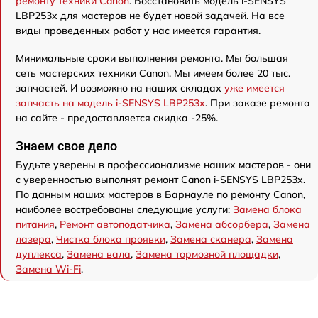
ремонту техники Canon
. Восстановить модель i-SENSYS
LBP253x для мастеров не будет новой задачей. На все
виды проведенных работ у нас имеется гарантия.
Минимальные сроки выполнения ремонта. Мы большая
сеть мастерских техники Canon. Мы имеем более 20 тыс.
запчастей. И возможно на наших складах
уже имеется
запчасть на модель i-SENSYS LBP253x
. При заказе ремонта
на сайте - предоставляется скидка -25%.
Знаем свое дело
Будьте уверены в профессионализме наших мастеров - они
с уверенностью выполнят ремонт Canon i-SENSYS LBP253x.
По данным наших мастеров в Барнауле по ремонту Canon,
наиболее востребованы следующие услуги:
Замена блока
питания
,
Ремонт автоподатчика
,
Замена абсорбера
,
Замена
лазера
,
Чистка блока проявки
,
Замена сканера
,
Замена
дуплекса
,
Замена вала
,
Замена тормозной площадки
,
Замена Wi-Fi
.