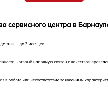
от 60 мин
от 60 мин
ва сервисного центра в Барнаул
от 60 мин
 детали — до 3 месяцев.
от 60 мин
от 60 мин
авности, который напрямую связан с качеством провед
от 60 мин
аз в работе или несоответствие заявленным характери
от 60 мин
от 60 мин