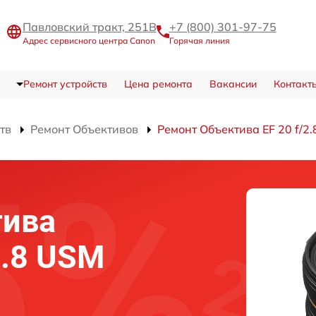
Павловский тракт, 251В
+7 (800) 301-97-75
Адрес сервисного центра Canon
Горячая линия
Ремонт устройств
Цена ремонта
Вакансии
Контакт
тв
Ремонт Объективов
Ремонт Объектива EF 20 f/2
тива
2.8 USM