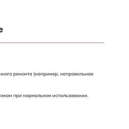
1500 р
1300 р
е
400 р
750 р
400 р
енного ремонта (например, неправильная
1100 р
стикам при нормальном использовании.
1200 р
400 р