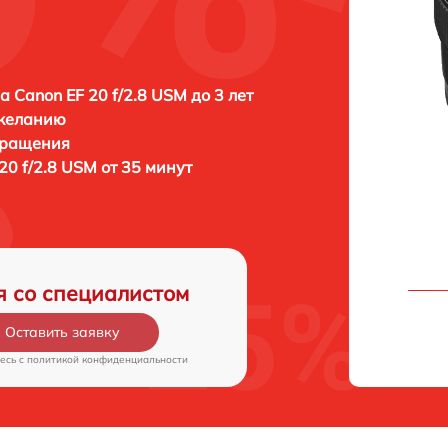
а Canon EF 20 f/2.8 USM до 3 лет
 желанию
бращения
20 f/2.8 USM от 35 минут
я со специалистом
Оставить заявку
есь c
политикой конфиденциальности