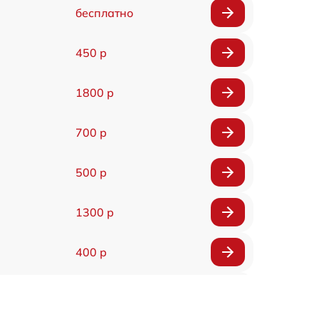
бесплатно
450 р
1800 р
700 р
500 р
1300 р
400 р
800 р