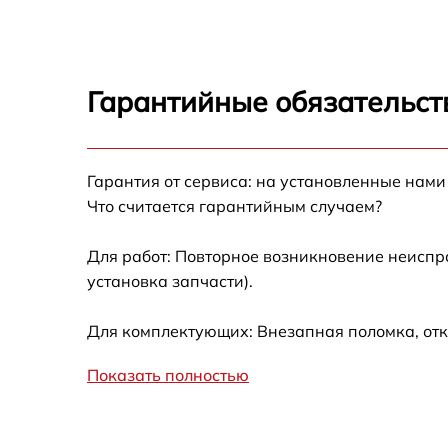
Восстановление после попадания влаги
Canon EF 20 f/2.8 USM
Чистка от пыли Canon EF 20 f/2.8 USM
Гарантийные обязательст
Юстировка Canon EF 20 f/2.8 USM
Гарантия от сервиса: на установленные нами
Обновление ПО Canon EF 20 f/2.8 USM
Что считается гарантийным случаем?
Замена корпуса Canon EF 20 f/2.8 USM
Для работ: Повторное возникновение неиспр
установка запчасти).
Настройка автофокуса Canon EF 20 f/2.8
USM
Для комплектующих: Внезапная поломка, отк
Замена узла диафрагмы Canon EF 20 f/2.8
USM
Показать полностью
Установка подвеса Canon EF 20 f/2.8 USM