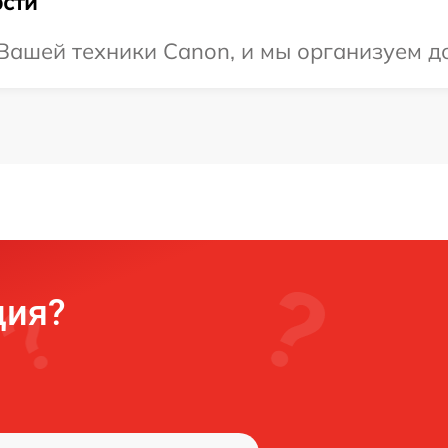
сти
ашей техники Canon, и мы организуем до
ция?