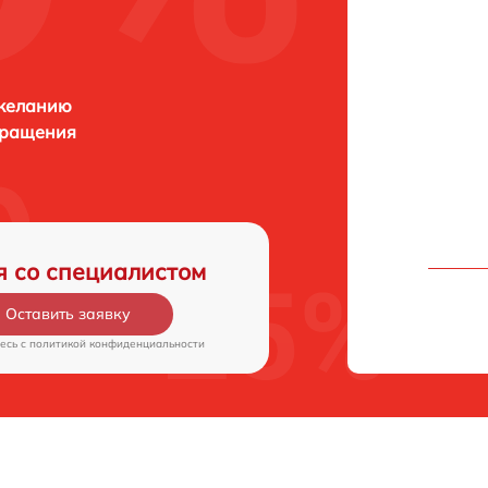
 желанию
бращения
я со специалистом
Оставить заявку
есь c
политикой конфиденциальности