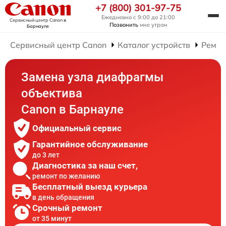
+7 (800) 301-97-75
Ежедневно с 9:00 до 21:00
Сервисный центр Canon
в
Позвонить
мне утром
Барнауле
Сервисный центр Canon
Каталог устройств
Ремон
Замена узла диафрагмы
объектива
Canon в Барнауле
Официальный сервис
Гарантийное обслуживание
до 3 лет
Диагностика за наш счет,
ремонт по желанию
Бесплатный выезд курьера
в день обращения
Срочный ремонт
от 35 минут