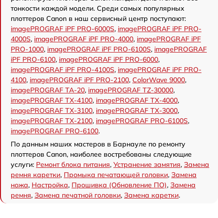
тонкости каждой модели. Среди самых популярных
плоттеров Canon в наш сервисный центр поступают:
imagePROGRAF iPF PRO-6000S
,
imagePROGRAF iPF PRO-
4000S
,
imagePROGRAF iPF PRO-4000
,
imagePROGRAF iPF
PRO-1000
,
imagePROGRAF iPF PRO-6100S
,
imagePROGRAF
iPF PRO-6100
,
imagePROGRAF iPF PRO-6000
,
imagePROGRAF iPF PRO-4100S
,
imagePROGRAF iPF PRO-
4100
,
imagePROGRAF iPF PRO-2100
,
ColorWave 9000
,
imagePROGRAF TA-20
,
imagePROGRAF TZ-30000
,
imagePROGRAF TX-4100
,
imagePROGRAF TX-4000
,
imagePROGRAF TX-3100
,
imagePROGRAF TX-3000
,
imagePROGRAF TX-2100
,
imagePROGRAF PRO-6100S
,
imagePROGRAF PRO-6100
.
По данным наших мастеров в Барнауле по ремонту
плоттеров Canon, наиболее востребованы следующие
услуги:
Ремонт блока питания
,
Устранение замятия
,
Замена
ремня каретки
,
Промыка печатающей головки
,
Замена
ножа
,
Настройка
,
Прошивка (Обновление ПО)
,
Замена
ремня
,
Замена печатной головки
,
Замена каретки
.