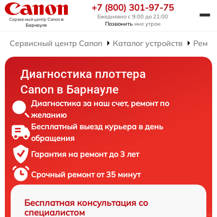
+7 (800) 301-97-75
Ежедневно с 9:00 до 21:00
Сервисный центр Canon
в
Позвонить
мне утром
Барнауле
Сервисный центр Canon
Каталог устройств
Ремон
Диагностика плоттера
Canon в Барнауле
Диагностика за наш счет, ремонт по
желанию
Бесплатный выезд курьера в день
обращения
Гарантия на ремонт до 3 лет
Срочный ремонт от 35 минут
Бесплатная консультация со
специалистом