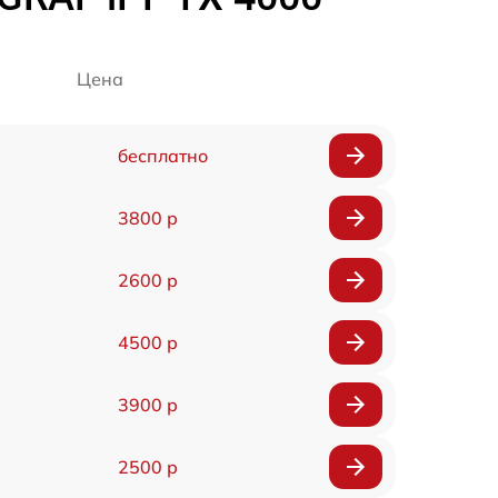
Цена
бесплатно
3800 р
2600 р
4500 р
3900 р
2500 р