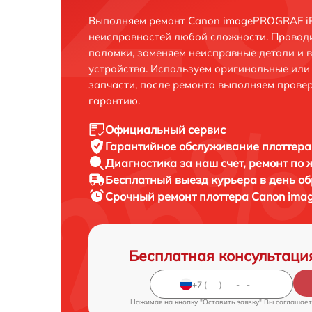
Выполняем ремонт Canon imagePROGRAF iP
неисправностей любой сложности. Проводи
поломки, заменяем неисправные детали и 
устройства. Используем оригинальные ил
запчасти, после ремонта выполняем прове
гарантию.
Официальный сервис
Гарантийное обслуживание
плоттера
Диагностика за наш счет,
ремонт по
Бесплатный выезд курьера
в день о
Срочный ремонт
плоттера Canon ima
Бесплатная консультаци
Нажимая на кнопку "Оставить заявку" Вы соглашает