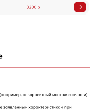
3200 р
2900 р
2700 р
4800 р
е
4500 р
3800 р
(например, некорректный монтаж запчасти).
ие заявленным характеристикам при