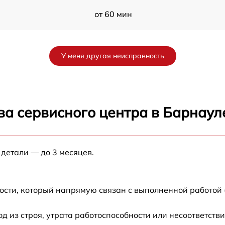
от 60 мин
от 60 мин
У меня другая неисправность
-
от 60 мин
от 60 мин
ва сервисного центра в Барнаул
от 60 мин
X-
 детали — до 3 месяцев.
от 60 мин
ости, который напрямую связан с выполненной работой 
из строя, утрата работоспособности или несоответств