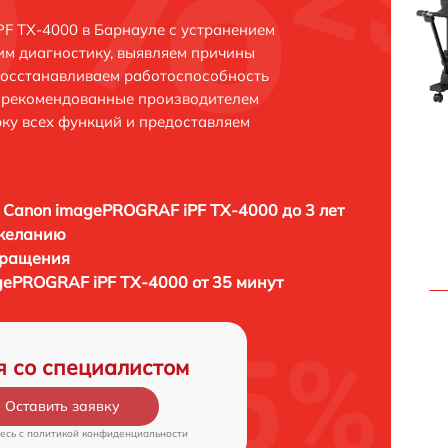
F TX-4000 в Барнауле с устранением
м диагностику, выявляем причины
восстанавливаем работоспособность
и рекомендованные производителем
рку всех функций и предоставляем
 Canon imagePROGRAF iPF TX-4000 до 3 лет
 желанию
бращения
gePROGRAF iPF TX-4000 от 35 минут
я со специалистом
Оставить заявку
есь c
политикой конфиденциальности