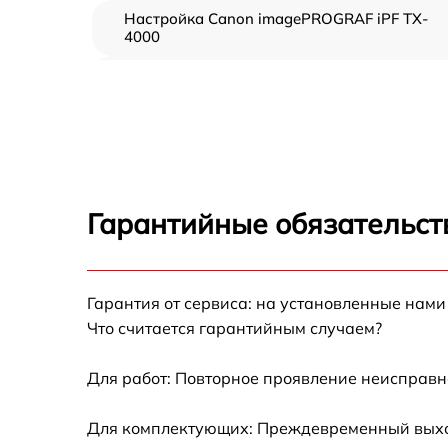
Настройка Canon imagePROGRAF iPF TX-
4000
Прошивка (Обновление ПО) Canon
imagePROGRAF iPF TX-4000
Замена ремня Canon imagePROGRAF iPF TX
4000
Замена печатной головки Canon
imagePROGRAF iPF TX-4000
Гарантийные обязательст
Замена каретки Canon imagePROGRAF iPF
TX-4000
Замена трубок Canon imagePROGRAF iPF T
Гарантия от сервиса: на установленные нами
4000
Что считается гарантийным случаем?
Для работ: Повторное проявление неисправн
Для комплектующих: Преждевременный выход 