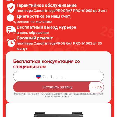
Гарантийное обслуживание
плоттера Canon imagePROGRAF PRO-6100S до 3 лет
Диагностика за наш счет,
ремонт по желанию
Бесплатный выезд курьера
в день обращения
Срочный ремонт
плоттера Canon imagePROGRAF PRO-6100S от 35
минут
Бесплатная консультация со
специалистом
Оставить заявку
Нажимая на кнопку "Оставить заявку" Вы соглашаетесь c
политикой
конфиденциальности