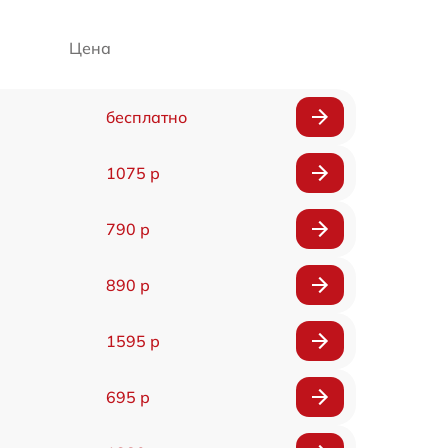
Цена
бесплатно
1075 р
790 р
890 р
1595 р
695 р