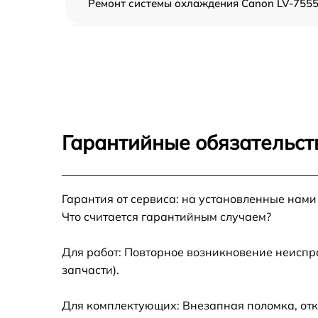
Ремонт системы охлаждения Canon LV-755
Замена фильтра Canon LV-7555
Замена блока питания Canon LV-7555
Ремонт блока управления Canon LV-7555
Гарантийные обязательст
Ремонт материнской платы Canon LV-7555
Гарантия от сервиса: на установленные нами
Замена линзы Canon LV-7555
Что считается гарантийным случаем?
Замена светодиода Canon LV-7555
Для работ: Повторное возникновение неиспр
запчасти).
Ремонт блока питания Canon LV-7555
Для комплектующих: Внезапная поломка, отк
Замена вентилятора системы охлаждения