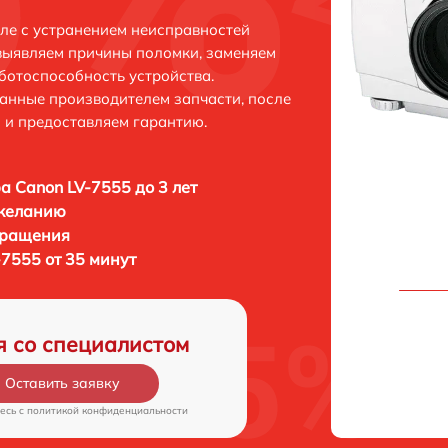
ле с устранением неисправностей
выявляем причины поломки, заменяем
ботоспособность устройства.
анные производителем запчасти, после
 и предоставляем гарантию.
а Canon LV-7555 до 3 лет
 желанию
бращения
7555 от 35 минут
я со специалистом
Оставить заявку
есь c
политикой конфиденциальности