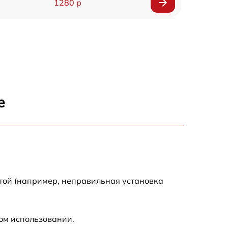
1280 р
400 р
1390 р
1700 р
е
1145 р
1050 р
690 р
той (например, неправильная установка
790 р
ом использовании.