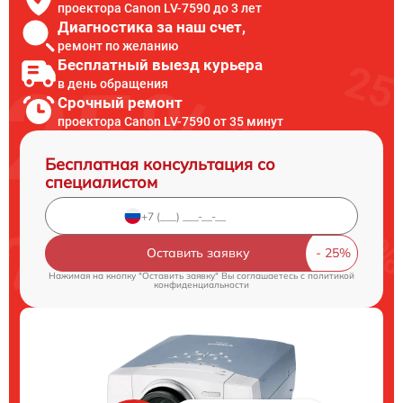
проектора Canon LV-7590 до 3 лет
Диагностика за наш счет,
ремонт по желанию
Бесплатный выезд курьера
в день обращения
Срочный ремонт
проектора Canon LV-7590 от 35 минут
Бесплатная консультация со
специалистом
Оставить заявку
Нажимая на кнопку "Оставить заявку" Вы соглашаетесь c
политикой
конфиденциальности