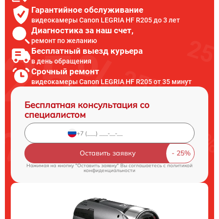
Гарантийное обслуживание
видеокамеры Canon LEGRIA HF R205 до 3 лет
Диагностика за наш счет,
ремонт по желанию
Бесплатный выезд курьера
в день обращения
Срочный ремонт
видеокамеры Canon LEGRIA HF R205 от 35 минут
Бесплатная консультация со
специалистом
Оставить заявку
Нажимая на кнопку "Оставить заявку" Вы соглашаетесь c
политикой
конфиденциальности