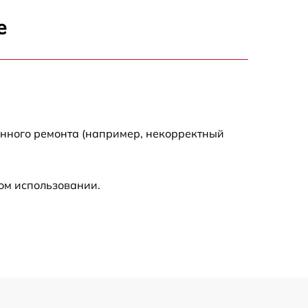
800 р
е
1450 р
1400 р
1800 р
енного ремонта (например, некорректный
ом использовании.