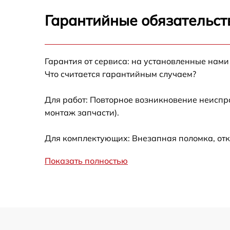
Замена аккумулятора Canon XM1
Гарантийные обязательст
Замена микрофона Canon XM1
Гарантия от сервиса: на установленные нами
Замена кнопки включения Canon XM1
Что считается гарантийным случаем?
Замена шлейфа фокусировки Canon XM1
Для работ: Повторное возникновение неиспр
монтаж запчасти).
Для комплектующих: Внезапная поломка, отк
Показать полностью