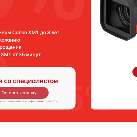
еры Canon XM1 до 3 лет
 желанию
бращения
XM1 от 35 минут
я со специалистом
Оставить заявку
есь c
политикой конфиденциальности