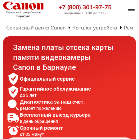
+7 (800) 301-97-75
Сервисный центр Canon
в
Ежедневно с 9:00 до 21:00
Барнауле
Сервисный центр Canon
Каталог устройств
Ремон
Замена платы отсека карты
памяти видеокамеры
Canon в Барнауле
Официальный сервис
Гарантийное обслуживание
до 3 лет
Диагностика за наш счет,
ремонт по желанию
Бесплатный выезд курьера
в день обращения
Срочный ремонт
от 35 минут